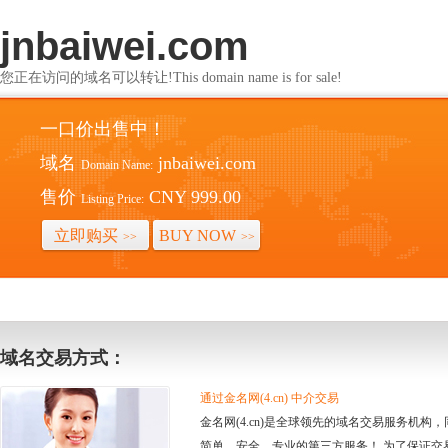
jnbaiwei.com
您正在访问的域名可以转让!This domain name is for sale!
一口价出售中！
域名
jnbaiwei.com
Domain Name:
售价
CNY 999.00
Listing Price:
立即购买
BUY NOW
>>
>>
域名交易方式：
通过金名网(4.cn) 中介交易
金名网(4.cn)是全球领先的域名交易服务机
简单、安全、专业的第三方服务！ 为了保证交