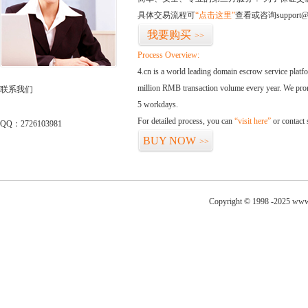
具体交易流程可
“点击这里”
查看或咨询support@
我要购买
>>
Process Overview:
4.cn is a world leading domain escrow service plat
million RMB transaction volume every year. We promi
联系我们
5 workdays.
For detailed process, you can
“visit here”
or contact
QQ：2726103981
BUY NOW
>>
Copyright © 1998 -2025 www.